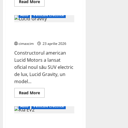
Read
Read More
more
about
Tehnologia
Auto
Vehicule Electrice
electrică
Skunkworks
de
Lansarea SUV-ului electric Lucid
la
Ford
Gravity schimbă regulile jocului
va
fi
cimaxcim
23 aprilie 2026
disponibilă
și
Constructorul american
în
vehiculele
Lucid Motors a lansat
hibride
oficial noul său SUV electric
de lux, Lucid Gravity, un
model...
Read
Read More
more
about
Lansarea
Auto
Vehicule Electrice
SUV-
ului
electric
Kia EV2 – Noul crossover
Lucid
Gravity
electric urban cu autonomie