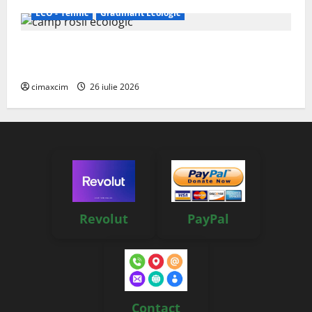
ECO - Tehnic
Grădinărit Ecologic
Agricultura Viitorului: Tranziția Ecologică bazată pe
Tehnologie, nu pe Chimicale
cimaxcim
26 iulie 2026
Revolut
PayPal
Contact