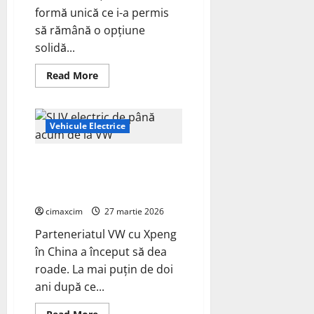
formă unică ce i-a permis
să rămână o opțiune
solidă...
Read
Read More
more
about
Nissan
Juke
va
Vehicule Electrice
fi
complet
electric
Cel mai mare și mai puternic
în
2027,
SUV electric de până acum de la
construit
VW
pe
o
cimaxcim
platformă
27 martie 2026
Renault
Scenic
Parteneriatul VW cu Xpeng
E-
în China a început să dea
Tech
și
roade. La mai puțin de doi
Alpine
A390.
ani după ce...
Read