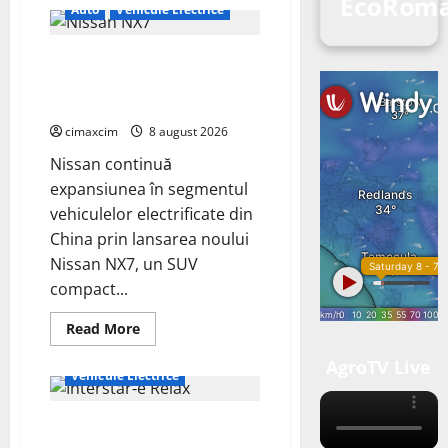
EcoRoma
Auto
Vehicule Electrice
Nissan NX7: SUV-ul electrificat
accesibil care extinde gama
Nissan în China
cimaxcim
8 august 2026
Nissan continuă
expansiunea în segmentul
vehiculelor electrificate din
China prin lansarea noului
Nissan NX7, un SUV
compact...
Read
Read More
more
about
AgroTV Live
Nissan
Vehicule Electrice
NX7:
SUV-
ul
Interstar‑e Relax: Nissan și
electrificat
accesibil