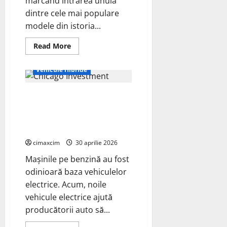
marcând intrarea unuia
și
tracțiune
dintre cele mai populare
integrală
standard
modele din istoria...
Read
Read More
more
Auto
Vehicule Electrice
about
Volkswagen
Vehicule Hibride
ID.
Polo
–
Tehnologia electrică
Lansare
oficială:
Skunkworks de la Ford va fi
un
nou
disponibilă și în vehiculele
capitol
hibride
electric
pentru
cimaxcim
30 aprilie 2026
un
nume
Mașinile pe benzină au fost
legendar
odinioară baza vehiculelor
electrice. Acum, noile
vehicule electrice ajută
producătorii auto să...