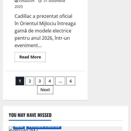
cimaxcim
31 octombrie
mașinile
2025
electrice
Cadillac a prezentat oficial
în Orientul Mijlociu întreaga
gamă de modele electrice
pentru anul 2026, într-un
eveniment...
Read
Read More
more
about
Cadillac
lansează
gama
Paginație
1
2
3
4
…
6
completă
de
SUV-
Next
articole
uri
electrice
2026
în
Orientul
Mijlociu:
YOU MAY HAVE MISSED
Optiq,
Lyriq,
Vistiq
Auto
Vehicule Electrice
și