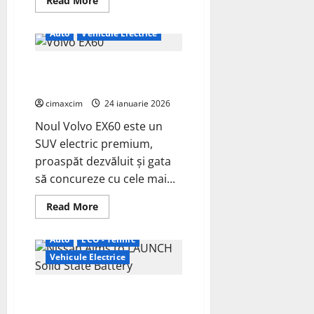
Read More
more
about
Cel
Auto
Vehicule Electrice
mai
mare
și
Noul Volvo EX60 — vedeta
mai
puternic
electrificării auto în 2026
SUV
electric
cimaxcim
24 ianuarie 2026
de
până
Noul Volvo EX60 este un
acum
de
SUV electric premium,
la
VW
proaspăt dezvăluit și gata
să concureze cu cele mai...
Read
Read More
more
about
Noul
Auto
ECO - Tehnic
Volvo
EX60
Vehicule Electrice
—
vedeta
electrificării
Nissan vizează lansarea
auto
în
bateriilor solid-state până în
2026