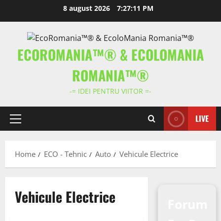
Skip
8 august 2026
7:27:12 PM
to
content
ECOROMANIA™® & ECOLOMANIA
ROMANIA™®
-= IDEI PENTRU VIITOR =-
LIVE
Primary
Menu
Home
ECO - Tehnic
Auto
Vehicule Electrice
Vehicule Electrice
Forum