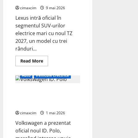
electrică
care
cimaxcim
9 mai 2026
folosește
bateria
Lexus intră oficial în
de
87
segmentul SUV‑urilor
kWh
nu
electrice mari cu noul TZ
doar
pentru
2027, un model cu trei
tracțiune,
ci
rânduri...
și
pentru
Read
Read More
încălzire
more
complet
about
off‑grid
Lexus
Auto
Vehicule Electrice
TZ
2027
–
Volkswagen ID. Polo – Lansare
SUV
electric
oficială: un nou capitol electric
cu
7
pentru un nume legendar
locuri,
autonomie
cimaxcim
1 mai 2026
de
până
Volkswagen a prezentat
la
480
oficial noul ID. Polo,
km