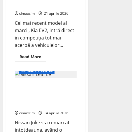
schimbă
regulile
mare și preț accesibil
jocului
cimaxcim
21 aprilie 2026
Cel mai recent model al
mărcii, Kia EV2, intră direct
în competiția tot mai
acerbă a vehiculelor...
Read
Read More
more
Auto
ECO - Tehnic
about
Kia
Vehicule Electrice
EV2
–
Noul
Nissan Juke va fi complet
crossover
electric
electric în 2027, construit pe o
urban
cu
platformă Renault Scenic E-
autonomie
Tech și Alpine A390.
mare
și
cimaxcim
14 aprilie 2026
preț
accesibil
Nissan Juke s-a remarcat
întotdeauna, având o