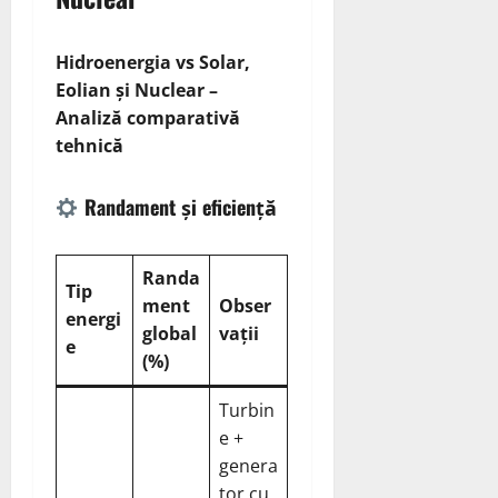
Hidroenergia vs Solar,
Eolian și Nuclear –
Analiză comparativă
tehnică
Randament și eficiență
Randa
Tip
ment
Obser
energi
global
vații
e
(%)
Turbin
e +
genera
tor cu