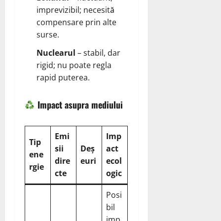
imprevizibil; necesită
compensare prin alte
surse.
Nuclearul
– stabil, dar
rigid; nu poate regla
rapid puterea.
Impact asupra mediului
Emi
Imp
Tip
sii
Deș
act
ene
dire
euri
ecol
rgie
cte
ogic
Posi
bil
imp