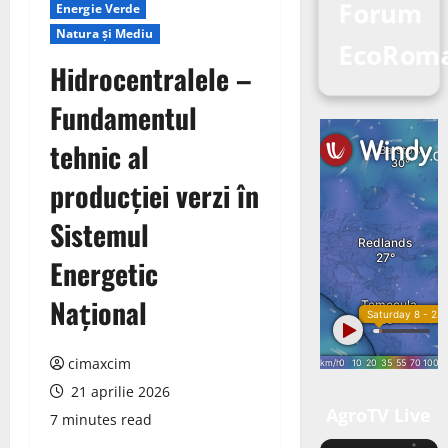
Forum
Energie Verde
Natura și Mediu
EcoRoma
Hidrocentralele –
Fundamentul
tehnic al
producției verzi în
Sistemul
Energetic
Național
cimaxcim
21 aprilie 2026
AgroTV Live
7 minutes read