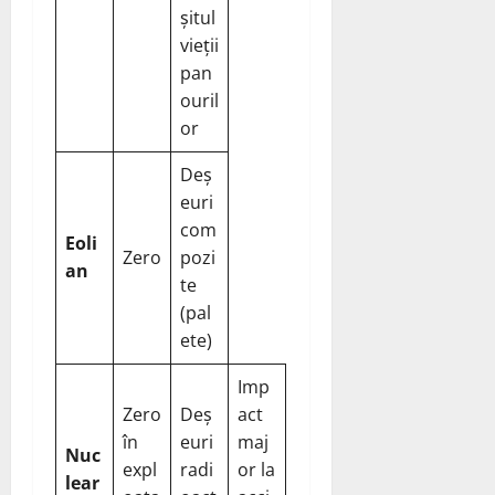
șitul
vieții
pan
ouril
or
Deș
euri
com
Eoli
Zero
pozi
an
te
(pal
ete)
Imp
Zero
Deș
act
în
euri
maj
Nuc
expl
radi
or la
lear