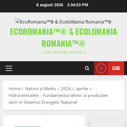
Skip
8 august 2026
2:34:54 PM
to
content
ECOROMANIA™® & ECOLOMANIA
ROMANIA™®
-= IDEI PENTRU VIITOR =-
LIVE
Primary
Menu
Home
Natura și Mediu
2026
aprilie
Hidrocentralele – Fundamentul tehnic al producției
verzi în Sistemul Energetic Național