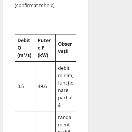
(confirmat tehnic)
Debit
Puter
Obser
Q
e P
vații
(m³/s)
(kW)
debit
minim,
funcțio
0.5
49.6
nare
parțial
ă
randa
ment