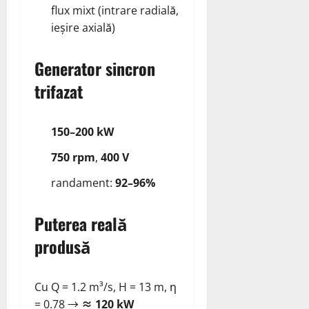
flux mixt (intrare radială,
ieșire axială)
Generator sincron
trifazat
150–200 kW
750 rpm
,
400 V
randament:
92–96%
Puterea reală
produsă
Cu Q = 1.2 m³/s, H = 13 m, η
= 0.78 →
≈ 120 kW