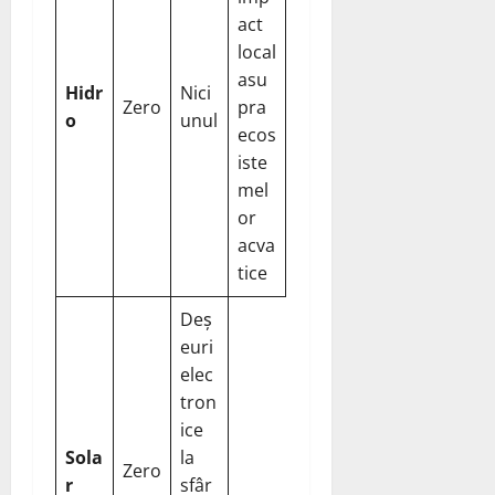
act
local
asu
Hidr
Nici
Zero
pra
o
unul
ecos
iste
mel
or
acva
tice
Deș
euri
elec
tron
ice
Sola
la
Zero
r
sfâr