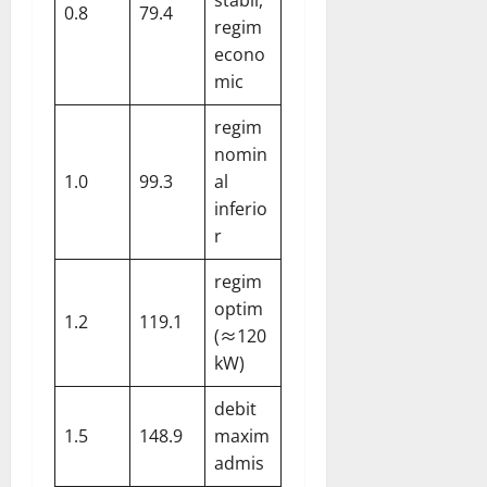
stabil,
0.8
79.4
regim
econo
mic
regim
nomin
1.0
99.3
al
inferio
r
regim
optim
1.2
119.1
(≈120
kW)
debit
1.5
148.9
maxim
admis