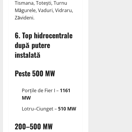
Tismana, Totești, Turnu
Măgurele, Vaduri, Vidraru,
Zăvideni.
6. Top hidrocentrale
după putere
instalată
Peste 500 MW
Porțile de Fier I –
1161
MW
Lotru–Ciunget –
510 MW
200–500 MW