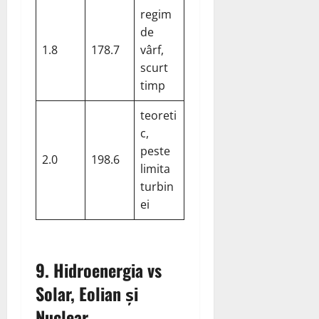
regim
de
1.8
178.7
vârf,
scurt
timp
teoreti
c,
peste
2.0
198.6
limita
turbin
ei
9. Hidroenergia vs
Solar, Eolian și
Nuclear