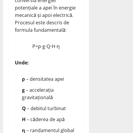
conversia energiei
potențiale a apei în energie
mecanică și apoi electrică.
Procesul este descris de
formula fundamentală:
P
=
ρ
⋅
g
⋅
Q
⋅
H
⋅
η
Unde:
ρ
– densitatea apei
g
– accelerația
gravitațională
Q
– debitul turbinat
H
– căderea de apă
η
– randamentul global