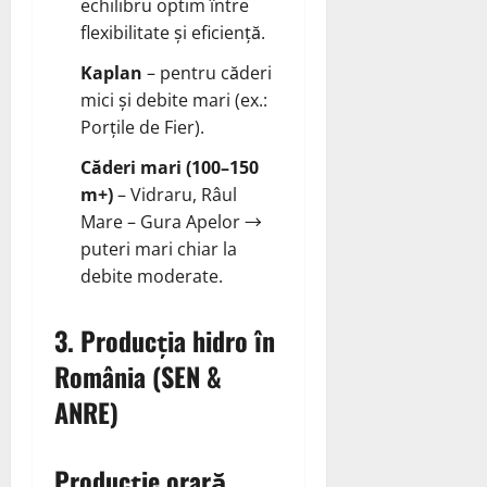
echilibru optim între
flexibilitate și eficiență.
Kaplan
– pentru căderi
mici și debite mari (ex.:
Porțile de Fier).
Căderi mari (100–150
m+)
– Vidraru, Râul
Mare – Gura Apelor →
puteri mari chiar la
debite moderate.
3. Producția hidro în
România (SEN &
ANRE)
Producție orară