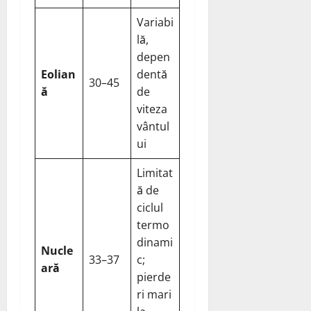
Variabi
lă,
depen
Eolian
dentă
30–45
ă
de
viteza
vântul
ui
Limitat
ă de
ciclul
termo
dinami
Nucle
33–37
c;
ară
pierde
ri mari