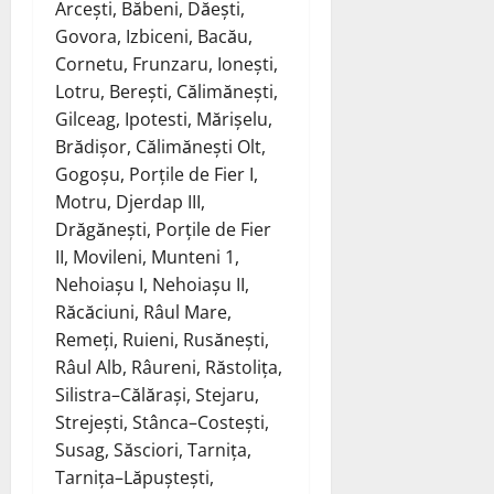
Arcești, Băbeni, Dăești,
Govora, Izbiceni, Bacău,
Cornetu, Frunzaru, Ionești,
Lotru, Berești, Călimănești,
Gilceag, Ipotesti, Mărișelu,
Brădișor, Călimănești Olt,
Gogoșu, Porțile de Fier I,
Motru, Djerdap III,
Drăgănești, Porțile de Fier
II, Movileni, Munteni 1,
Nehoiașu I, Nehoiașu II,
Răcăciuni, Râul Mare,
Remeți, Ruieni, Rusănești,
Râul Alb, Râureni, Răstolița,
Silistra–Călărași, Stejaru,
Strejești, Stânca–Costești,
Susag, Săsciori, Tarnița,
Tarnița–Lăpuștești,