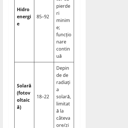
pierde
Hidro
ri
energi
85–92
minim
e
e;
funcțio
nare
contin
uă
Depin
de de
radiați
Solară
a
(fotov
18–22
solară,
oltaic
limitat
ă)
ă la
câteva
ore/zi