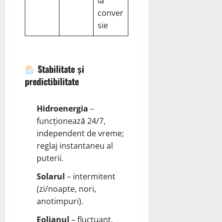
la
conver
sie
Stabilitate și
predictibilitate
Hidroenergia
–
funcționează 24/7,
independent de vreme;
reglaj instantaneu al
puterii.
Solarul
– intermitent
(zi/noapte, nori,
anotimpuri).
Eolianul
– fluctuant,