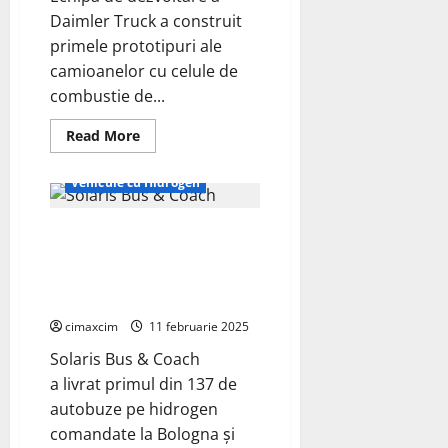
Daimler Truck a construit
primele prototipuri ale
camioanelor cu celule de
combustie de...
Read
Read More
more
Auto
ECO - Tehnic
about
Daimler
Vehicule cu Hidrogen
Truck
testează
primele
Solaris Bus & Coach a livrat
prototipuri
ale
primul din 137 de autobuze pe
camioanelor
cu
hidrogen comandate la Bologna
celule
și Ferrara, Italia.
de
combustie
cimaxcim
11 februarie 2025
GenH2
de
Solaris Bus & Coach
următoarea
generație
a livrat primul din 137 de
în
Alpii
autobuze pe hidrogen
elvețieni
comandate la Bologna și