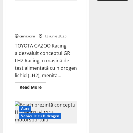
dezvoltarea
camionului
TOYOTA GAZOO Racing
pe
hidrogen
dezvăluie la Le Mans conceptul
GR LH2 Racing alimentat cu
hidrogen lichid
cimaxcim
13 iunie 2025
TOYOTA GAZOO Racing
a dezvăluit conceptul GR
LH2 Racing, o mașină de
test alimentată cu hidrogen
lichid (LH2), menită...
Read
Read More
more
about
TOYOTA
GAZOO
Racing
Auto
dezvăluie
la
Vehicule cu Hidrogen
Le
Mans
conceptul
Bosch prezintă conceptul H2
GR