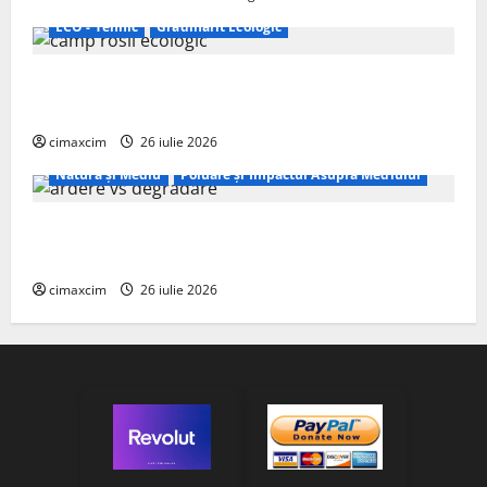
ECO - Tehnic
Grădinărit Ecologic
Agricultura Viitorului: Tranziția Ecologică bazată pe
Tehnologie, nu pe Chimicale
cimaxcim
26 iulie 2026
Natura și Mediu
Poluare și Impactul Asupra Mediului
Managementul deșeurilor în România: probleme
reale, soluții și tehnologii noi
cimaxcim
26 iulie 2026