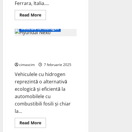
Ferrara, Italia....
Read
Read More
more
Auto
ECO - Tehnic
about
Solaris
Vehicule cu Hidrogen
Bus
&
Coach
Vehiculele cu hidrogen
a
livrat
reprezintă o alternativă
primul
din
ecologică
137
de
cimaxcim
7 februarie 2025
autobuze
pe
Vehiculele cu hidrogen
hidrogen
comandate
reprezintă o alternativă
la
ecologică și eficientă la
Bologna
și
automobilele cu
Ferrara,
Italia.
combustibili fosili și chiar
la...
Read
Read More
more
about