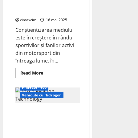
LH2
pentru viitorul motorsportului
Racing
la 24 de ore de la Le Mans
alimentat
cu
cimaxcim
16 mai 2025
hidrogen
lichid
Conștientizarea mediului
este în creștere în rândul
sportivilor și fanilor activi
din motorsport din
întreaga lume, în...
Read
Read More
more
about
Bosch
Proiecte - eco
prezintă
conceptul
Vehicule cu Hidrogen
H2
pentru
viitorul
Bosch Aviation Technology
motorsportului
la
prezintă conceptul pentru
24
motorul de aeronavă cu
de
ore
hidrogen; motor Rotax 916
de
la