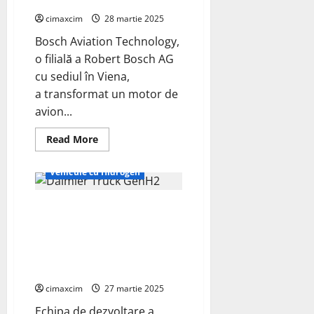
modificat
Le
Mans
cimaxcim
28 martie 2025
Bosch Aviation Technology,
o filială a Robert Bosch AG
cu sediul în Viena,
a transformat un motor de
avion...
Read
Read More
more
Auto
about
Bosch
Vehicule cu Hidrogen
Aviation
Technology
prezintă
Daimler Truck testează primele
conceptul
pentru
prototipuri ale camioanelor cu
motorul
de
celule de combustie GenH2 de
aeronavă
următoarea generație în Alpii
cu
hidrogen;
elvețieni
motor
Rotax
cimaxcim
27 martie 2025
916
modificat
Echipa de dezvoltare a