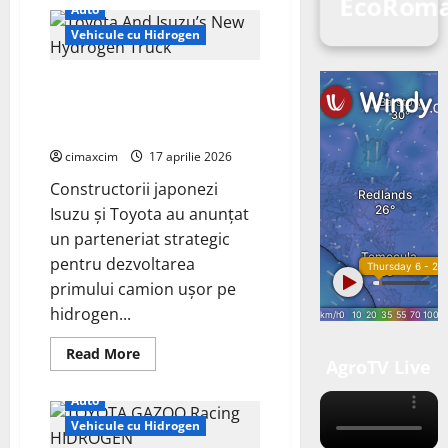
EcoRoma
Auto
Vehicule cu Hidrogen
Isuzu și Toyota accelerează
dezvoltarea camionului pe
hidrogen
cimaxcim
17 aprilie 2026
Constructorii japonezi
Isuzu și Toyota au anunțat
un parteneriat strategic
pentru dezvoltarea
primului camion ușor pe
hidrogen...
Read
Read More
AgroTV Live
more
about
Isuzu
Auto
și
Toyota
Vehicule cu Hidrogen
accelerează