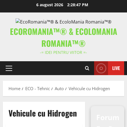
Skip
6 august 2026
2:28:48 PM
to
content
ECOROMANIA™® & ECOLOMANIA
ROMANIA™®
-= IDEI PENTRU VIITOR =-
LIVE
Primary
Menu
Home
ECO - Tehnic
Auto
Vehicule cu Hidrogen
Vehicule cu Hidrogen
Forum