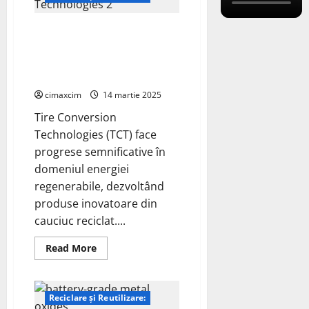
bateriilor
de
înaltă
Tire Conversion Technologies
tensiune
(TCT) revoluționează industria
solară cu produse reciclate din
cauciuc
cimaxcim
14 martie 2025
Tire Conversion
Technologies (TCT) face
progrese semnificative în
domeniul energiei
regenerabile, dezvoltând
produse inovatoare din
cauciuc reciclat....
Read
Read More
more
about
Tire
Conversion
Technologies
Reciclare și Reutilizare:
(TCT)