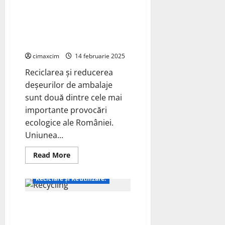
au
Reciclarea și Sistemul de
dezvoltat
o
Garanție-Returnare în România:
modalitate
inovatoare
Progrese, Probleme și
de
Reglementări Europene
a
recupera
cimaxcim
14 februarie 2025
oxizi
metalici
Reciclarea și reducerea
valoroși
din
deșeurilor de ambalaje
bateriile
zdrobite
sunt două dintre cele mai
prin
utilizarea
importante provocări
nanoemulsiilor
ecologice ale României.
Uniunea...
Read
Read More
more
about
Reciclarea
Reciclare și Reutilizare:
și
Sistemul
de
Reciclarea în România –
Garanție-
Returnare
Situația Actuală
în
România: