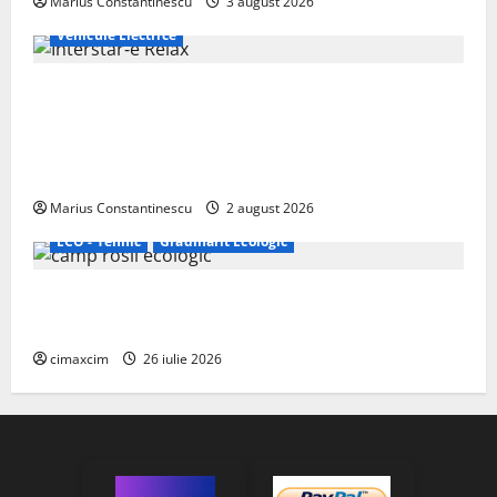
Marius Constantinescu
3 august 2026
Vehicule Electrice
Interstar‑e Relax: Nissan și Eifelland au creat o
rulotă electrică care folosește bateria de 87 kWh nu
doar pentru tracțiune, ci și pentru încălzire complet
off‑grid
Marius Constantinescu
2 august 2026
ECO - Tehnic
Grădinărit Ecologic
Agricultura Viitorului: Tranziția Ecologică bazată pe
Tehnologie, nu pe Chimicale
cimaxcim
26 iulie 2026