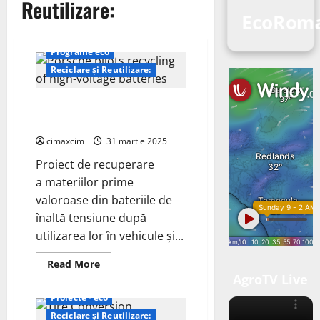
Reutilizare:
EcoRoma
Programe eco
Reciclare și Reutilizare:
Porsche – reciclarea bateriilor
de înaltă tensiune
cimaxcim
31 martie 2025
Proiect de recuperare
a materiilor prime
valoroase din bateriile de
înaltă tensiune după
utilizarea lor în vehicule și...
Read
Read More
more
AgroTV Live
about
Porsche
Proiecte - eco
–
reciclarea
Reciclare și Reutilizare: