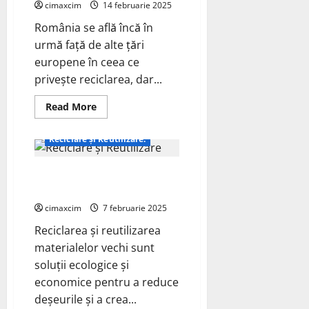
cimaxcim
14 februarie 2025
Progrese,
Probleme
România se află încă în
și
Reglementări
urmă față de alte țări
Europene
europene în ceea ce
privește reciclarea, dar...
ECO - Tehnic
Read
Read More
more
Proiecte - diy
about
Reciclarea
Reciclare și Reutilizare:
în
România
–
Reciclare și Reutilizare – Idei
Situația
Actuală
Creative și Practice
cimaxcim
7 februarie 2025
Reciclarea și reutilizarea
materialelor vechi sunt
soluții ecologice și
economice pentru a reduce
deșeurile și a crea...