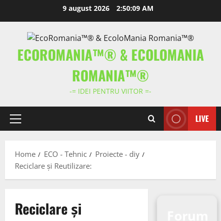
Skip
9 august 2026
2:50:09 AM
to
content
ECOROMANIA™® & ECOLOMANIA
ROMANIA™®
-= IDEI PENTRU VIITOR =-
LIVE
Primary
Menu
Home
ECO - Tehnic
Proiecte - diy
Reciclare și Reutilizare:
Reciclare și
Forum