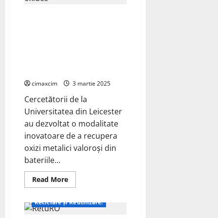
revoluționează
industria
Universitatea din Leicester au
solară
cu
dezvoltat o modalitate
produse
inovatoare de a recupera oxizi
reciclate
din
metalici valoroși din bateriile
cauciuc
zdrobite prin utilizarea
nanoemulsiilor
cimaxcim
3 martie 2025
Cercetătorii de la
Universitatea din Leicester
au dezvoltat o modalitate
inovatoare de a recupera
oxizi metalici valoroși din
bateriile...
Read
Read More
more
about
Universitatea
Reciclare și Reutilizare:
din
Leicester