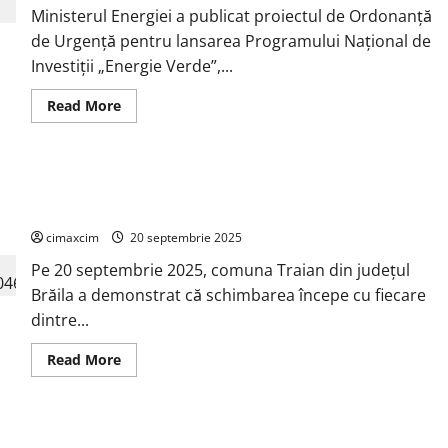
un
Ministerul Energiei a publicat proiectul de Ordonanță
nou
pas
de Urgență pentru lansarea Programului Național de
în
Investiții „Energie Verde”,...
tranziția
energetică
a
Read
Read More
Italiei
more
about
Ministerul
Energiei
lansează
Traian, Brăila – comunitatea care strălucește prin grijă
Programul
Național
pentru natură la World Cleanup Day 2025
„Energie
Verde”
cimaxcim
20 septembrie 2025
2024–
2030
Pe 20 septembrie 2025, comuna Traian din județul
–
investiții
Brăila a demonstrat că schimbarea începe cu fiecare
de
4
dintre...
miliarde
lei
pentru
Read
Read More
orașe
more
ecologice
about
și
Traian,
termoficare
Brăila
modernizată
–
Daimler Truck, DHL și Hylane formează un parteneriat pentru
comunitatea