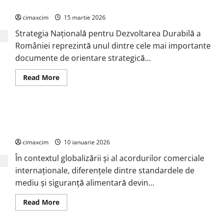
Inițiativa
și rolul lui Călin Georgescu
FIAB
Brăila
cimaxcim
15 martie 2026
pentru
o
Strategia Națională pentru Dezvoltarea Durabilă a
agricultură
sustenabilă
României reprezintă unul dintre cele mai importante
documente de orientare strategică...
Read
Read More
more
about
Strategia
Națională
pentru
Mercosur – Problema majoră: standarde diferite de mediu și
Dezvoltarea
Durabilă
siguranță – un risc real pentru România
a
României
cimaxcim
10 ianuarie 2026
și
rolul
În contextul globalizării și al acordurilor comerciale
lui
Călin
internaționale, diferențele dintre standardele de
Georgescu
mediu și siguranță alimentară devin...
Read
Read More
more
about