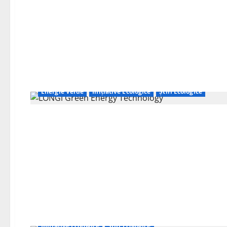
Energie Verde
Inițiative Ecologice
Știri Ecologice
Inițiative Ecologice
Știri Ecologice