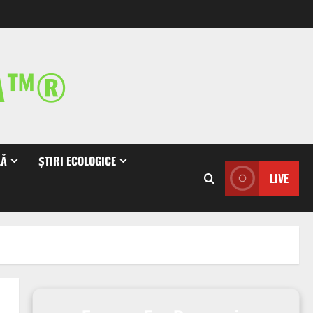
IA™®
LĂ
ȘTIRI ECOLOGICE
LIVE