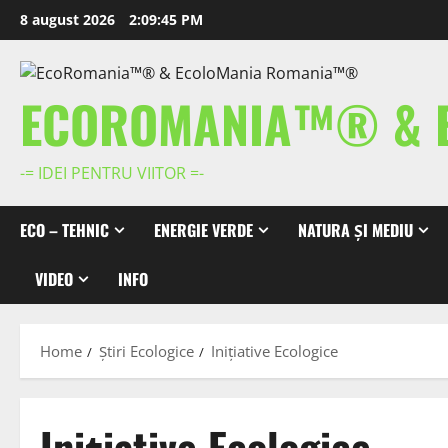
Skip
8 august 2026
2:09:46 PM
to
content
ECOROMANIA™® & 
-= IDEI PENTRU VIITOR =-
ECO – TEHNIC
ENERGIE VERDE
NATURA ȘI MEDIU
VIDEO
INFO
Home
Știri Ecologice
Inițiative Ecologice
Inițiative Ecologice