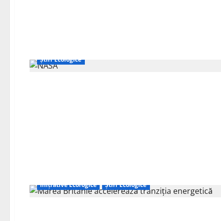
Hidrogen și Energie Curată
Inițiative Ecologice
Știri Ecologice
Inițiative Ecologice
Știri Ecologice