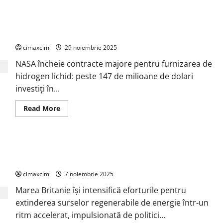
Mercosur
–
Problema
NASA își consolidează infrastructura energetică bazată pe
majoră:
standarde
hidrogen
diferite
de
cimaxcim
29 noiembrie 2025
mediu
și
NASA încheie contracte majore pentru furnizarea de
siguranță
–
hidrogen lichid: peste 147 de milioane de dolari
un
risc
investiți în...
real
pentru
România
Read
Read More
more
about
NASA
își
consolidează
Marea Britanie accelerează tranziția energetică: capacitatea
infrastructura
energetică
regenerabilă va atinge 172,7 GW până în 2035
bazată
pe
cimaxcim
7 noiembrie 2025
hidrogen
Marea Britanie își intensifică eforturile pentru
extinderea surselor regenerabile de energie într-un
ritm accelerat, impulsionată de politici...