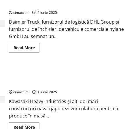
care
camioane complet electrice
strălucește
prin
cimaxcim
4 iunie 2025
grijă
pentru
Daimler Truck, furnizorul de logistică DHL Group și
natură
la
furnizorul de închirieri de vehicule comerciale hylane
World
Cleanup
GmbH au semnat un...
Day
2025
Read
Read More
more
about
Daimler
Truck,
DHL
Kawasaki Heavy Industries și alți doi mari constructori navali
și
Hylane
japonezi vor colabora pentru a produce în masă nave
formează
purtătoare de hidrogen lichefiat
un
parteneriat
pentru
cimaxcim
1 iunie 2025
camioane
complet
Kawasaki Heavy Industries și alți doi mari
electrice
constructori navali japonezi vor colabora pentru a
produce în masă...
Read
Read More