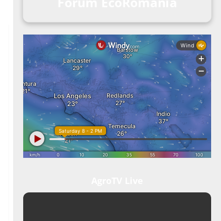
Forum EcoRomania
AgroTV Live