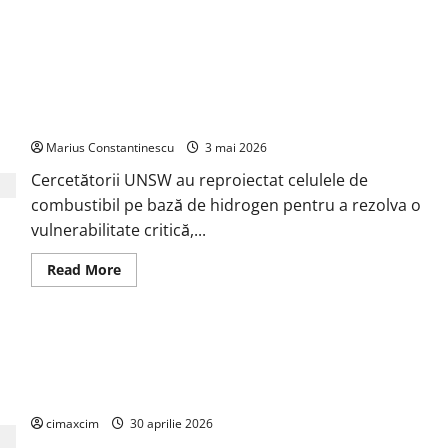
Un nou design al celulelor de combustibil pe bază de
hidrogen ar putea debloca tehnologii cheie de energie curată
Marius Constantinescu
3 mai 2026
Cercetătorii UNSW au reproiectat celulele de
combustibil pe bază de hidrogen pentru a rezolva o
vulnerabilitate critică,...
Read
Read More
more
about
Un
nou
design
Cercetătorii de la Yale au identificat o metodă naturală prin
al
celulelor
care agricultura ar putea deveni un instrument major de
de
captare a carbonului
combustibil
pe
bază
cimaxcim
30 aprilie 2026
de