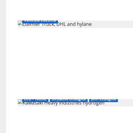
Auto
Inițiative Ecologice
Știri Ecologice
Vehicule Electrice
ECO - Tehnic
Inițiative Ecologice
Știri Ecologice