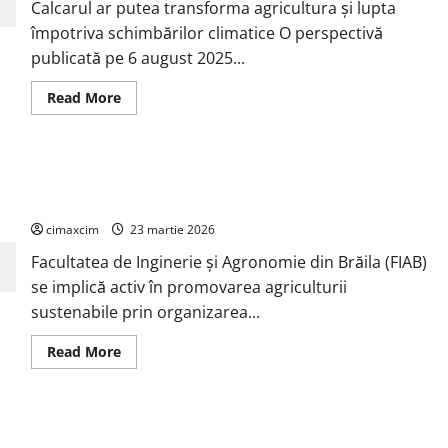
hidrogen
Calcarul ar putea transforma agricultura și lupta
ar
putea
împotriva schimbărilor climatice O perspectivă
debloca
publicată pe 6 august 2025...
tehnologii
cheie
de
Read
Read More
energie
more
curată
about
Cercetătorii
de
la
Ziua Verde 2026” – Inițiativa FIAB Brăila pentru o agricultură
Yale
au
sustenabilă
identificat
o
cimaxcim
23 martie 2026
metodă
naturală
Facultatea de Inginerie și Agronomie din Brăila (FIAB)
prin
care
se implică activ în promovarea agriculturii
agricultura
ar
sustenabile prin organizarea...
putea
deveni
un
Read
Read More
instrument
more
major
about
de
Ziua
captare
Verde
a
2026”
Strategia Națională pentru Dezvoltarea Durabilă a României
carbonului
–