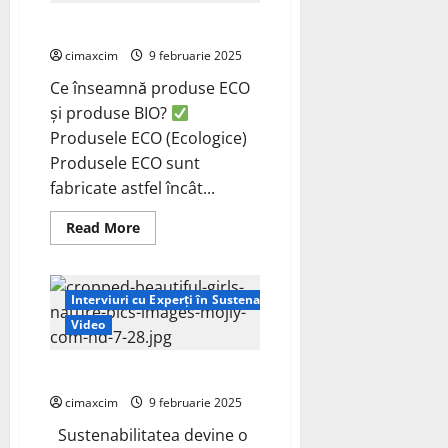
BIO
Produsele ECO & BIO
cimaxcim
9 februarie 2025
Ce înseamnă produse ECO
și produse BIO?
Produsele ECO (Ecologice)
Produsele ECO sunt
fabricate astfel încât...
Read
Read More
more
about
Produsele
ECO
&
Interviuri cu Experți în Sustenabilitate
BIO
Video
Sustenabilitatea
cimaxcim
9 februarie 2025
Sustenabilitatea devine o