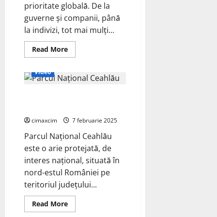
prioritate globală. De la
guverne și companii, până
la indivizi, tot mai mulți...
Read
Read More
more
Documentare despre Mediu
about
Sustenabilitatea
Video
România documentar despre
Parcul Național Ceahlău
cimaxcim
7 februarie 2025
Parcul Național Ceahlău
este o arie protejată, de
interes național, situată în
nord-estul României pe
teritoriul județului...
Read
Read More
more
about