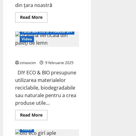
din țara noastră
Read
Read More
more
about
Descoperă
Tutoriale Eco și Proiecte DIY
România
Sălbatică
Video
DIY ECO & BIO
cimaxcim
9 februarie 2025
DIY ECO & BIO presupune
utilizarea materialelor
reciclabile, biodegradabile
sau naturale pentru a crea
produse utile...
Read
Read More
more
Produse Eco Descriere Functionalitate
about
DIY
Video
ECO
&