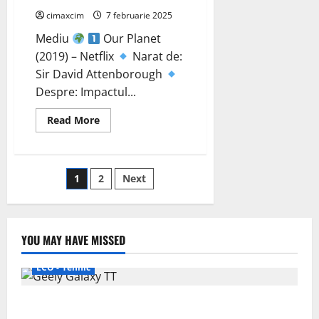
cimaxcim
7 februarie 2025
Mediu
Our Planet
(2019) – Netflix
Narat de:
Sir David Attenborough
Despre: Impactul...
Read
Read More
more
about
Documentare
despre
Mediu
Paginație
1
2
Next
articole
YOU MAY HAVE MISSED
ECO - Tehnic
Geely lansează „Thunder”, unul dintre cele mai