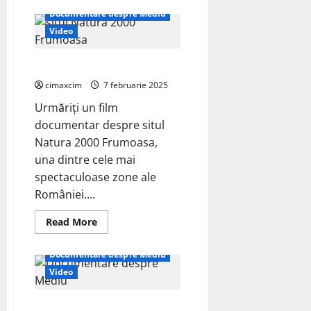
România
Documentare despre Mediu
documentar
despre
Video
Parcul
Național
Ceahlău
Documentar Frumoasa
cimaxcim
7 februarie 2025
Urmăriți un film
documentar despre situl
Natura 2000 Frumoasa,
una dintre cele mai
spectaculoase zone ale
României....
Read
Read More
more
about
Documentar
Documentare despre Mediu
Frumoasa
Video
Documentare despre Mediu