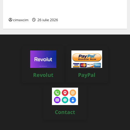
Managementul deșeurilor în România: probleme
reale, soluții și tehnologii noi
cimaxcim
26 iulie 2026
Revolut
PayPal
Contact