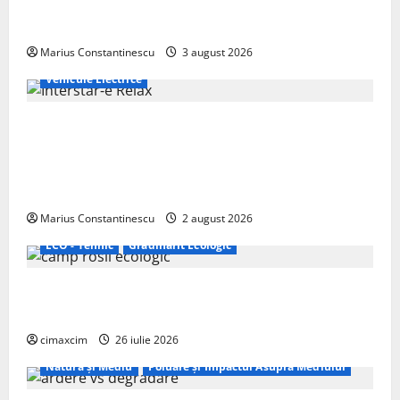
compacte și eficiente sisteme de acționare electrică
din lume
Marius Constantinescu
3 august 2026
Vehicule Electrice
Interstar‑e Relax: Nissan și Eifelland au creat o
rulotă electrică care folosește bateria de 87 kWh nu
doar pentru tracțiune, ci și pentru încălzire complet
off‑grid
Marius Constantinescu
2 august 2026
ECO - Tehnic
Grădinărit Ecologic
Agricultura Viitorului: Tranziția Ecologică bazată pe
Tehnologie, nu pe Chimicale
cimaxcim
26 iulie 2026
Natura și Mediu
Poluare și Impactul Asupra Mediului