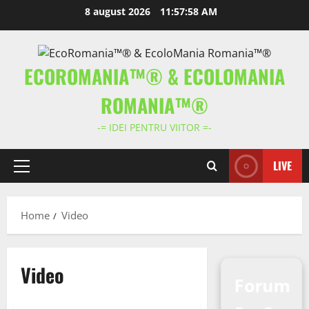
Skip
8 august 2026
11:57:59 AM
to
content
ECOROMANIA™® & ECOLOMANIA
ROMANIA™®
-= IDEI PENTRU VIITOR =-
LIVE
Primary
Menu
Home
Video
Video
Forum
ECO - Tehnic