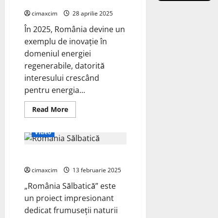
Revoluția PMG în anul 2025
Românilor
în
cimaxcim
28 aprilie 2025
Micro-
Centrale
În 2025, România devine un
Inteligente
exemplu de inovație în
domeniul energiei
regenerabile, datorită
interesului crescând
pentru energia...
Read
Read More
more
Documentare despre Mediu
about
Energia
Video
eoliană
DIY
în
Povestea România Sălbatică
România:
Revoluția
PMG
cimaxcim
13 februarie 2025
în
anul
„România Sălbatică” este
2025
un proiect impresionant
dedicat frumuseții naturii