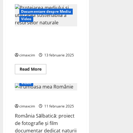
Interviu
cu
Călin
Documentare despre Mediu
Georgescu,
expert
Video
ONU
în
dezvoltare
Protejarea mediului și utilizarea
durabilă
sustenabilă a resurselor
naturale
cimaxcim
13 februarie 2025
Read
Read More
more
Documentare despre Mediu
about
Protejarea
Video
mediului
și
utilizarea
Descoperă România Sălbatică
sustenabilă
a
resurselor
cimaxcim
11 februarie 2025
naturale
România Sălbatică: proiect
de fotografie și film
documentar dedicat naturii