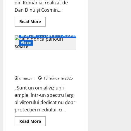
din România, realizat de
Dan Dinu și Cosmin...
Read
Read More
more
about
Povestea
Interviuri cu Experți în Sustenabilitate
România
Sălbatică
Video
Interviu cu Călin Georgescu,
expert ONU în dezvoltare
durabilă
cimaxcim
13 februarie 2025
„Sunt un om al viziunii
ample, într-un spectru larg
al viitorului dedicat nu doar
protecției mediului, ci...
Read
Read More
more
about