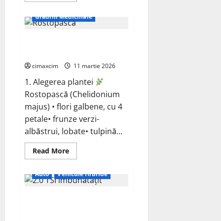
about
MG
Grădini Medicinale
lansează
în
Marea
Rostopască (Chelidonium
Britanie
primul
majus)
SUV
cu
cimaxcim
11 martie 2026
șapte
locuri
1. Alegerea plantei
și
energie
Rostopască (Chelidonium
plug-
in
majus) • flori galbene, cu 4
petale• frunze verzi-
albăstrui, lobate• tulpină...
Read
Read More
more
about
Rostopască
Auto
Vehicule Hibride
(Chelidonium
majus)
Skoda Hibrid Superb 2.0
TSI configurație hibridă plug-in