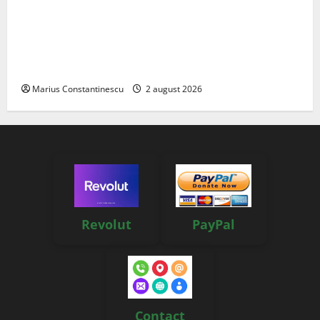
Interstar‑e Relax: Nissan și Eifelland au creat o
rulotă electrică care folosește bateria de 87 kWh nu
doar pentru tracțiune, ci și pentru încălzire complet
off‑grid
Marius Constantinescu
2 august 2026
Revolut
PayPal
Contact