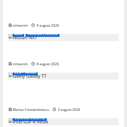
Geely E2 – cea mai ieftină mașină electrică din
China cu autonomie reală de 300 km. Analiză
completă 2026
cimaxcim
9 august 2026
Auto
Vehicule Electrice
Nissan NX7: SUV-ul electrificat accesibil care extinde
gama Nissan în China
cimaxcim
8 august 2026
ECO - Tehnic
Geely lansează „Thunder”, unul dintre cele mai
compacte și eficiente sisteme de acționare electrică
din lume
Marius Constantinescu
3 august 2026
Vehicule Electrice