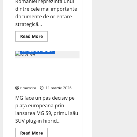
României reprezintă unul
produse
chimice
dintre cele mai importante
și
combustibili
documente de orientare
pe
strategică...
bază
de
biomasă
Read
Read More
și
more
deșeuri
about
Strategia
Vehicule Hibride
Națională
pentru
Dezvoltarea
MG lansează în Marea Britanie
Durabilă
a
primul SUV cu șapte locuri și
României
și
energie plug-in
rolul
lui
cimaxcim
11 martie 2026
Călin
Georgescu
MG face un pas decisiv pe
piața europeană prin
lansarea MG S9, primul său
SUV plug-in hibrid...
Read
Read More
more