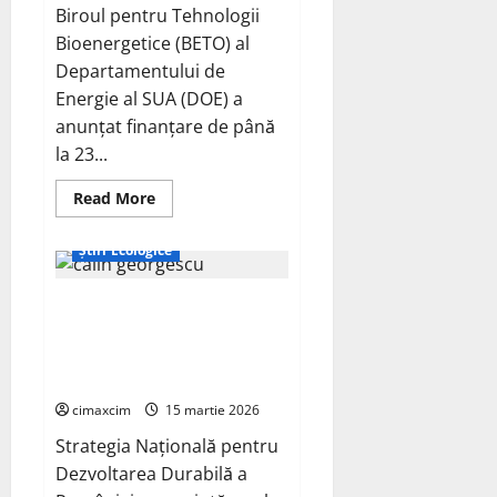
Biroul pentru Tehnologii
Bioenergetice (BETO) al
Departamentului de
Energie al SUA (DOE) a
anunțat finanțare de până
la 23...
Read
Read More
more
Inițiative Ecologice
about
DOE
Știri Ecologice
va
acorda
până
Strategia Națională pentru
la
23
Dezvoltarea Durabilă a
de
milioane
României și rolul lui Călin
de
Georgescu
dolari
pentru
cimaxcim
15 martie 2026
a
sprijini
Strategia Națională pentru
cercetarea
și
Dezvoltarea Durabilă a
dezvoltarea
de