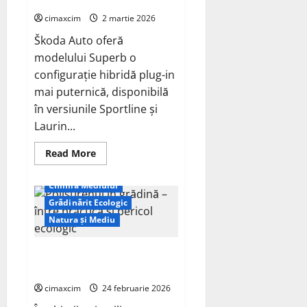
mai puternică
cimaxcim
2 martie 2026
Škoda Auto oferă
modelului Superb o
configurație hibridă plug-in
mai puternică, disponibilă
în versiunile Sportline și
Laurin...
Agricultura Ecologică
Read
Read More
more
Agricultură Sustenabilă
about
Skoda Hibrid
Chimia Mediului
Superb 2.0
TSI configurație
Grădinărit Ecologic
hibridă
plug-
Natura și Mediu
in
mai
puternică
Polistirenul în grădină – între
practică și pericol ecologic
cimaxcim
24 februarie 2026