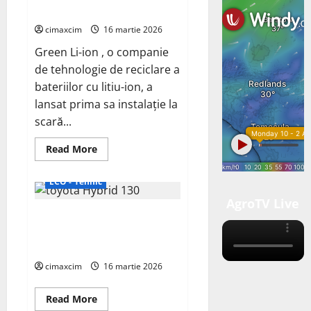
baterii Li-ion
cimaxcim
16 martie 2026
Green Li-ion , o companie
de tehnologie de reciclare a
bateriilor cu litiu-ion, a
lansat prima sa instalație la
scară...
Read
Read More
more
about
Green
ECO - Tehnic
Li-
ion
AgroTV Live
lansează
Toyota dezvăluie două
prima
fabrică
concepte crossover EV care vor
la
scară
sosi până în 2025
comercială
din
cimaxcim
16 martie 2026
America
de
Nord
Read
Read More
care
more