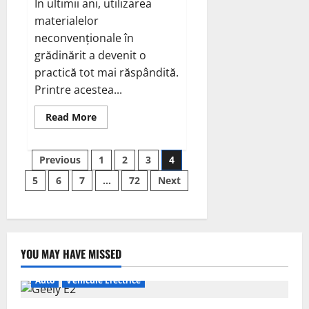
În ultimii ani, utilizarea
materialelor
neconvenționale în
grădinărit a devenit o
practică tot mai răspândită.
Printre acestea...
Read
Read More
more
about
Polistirenul
Paginație
în
Previous
1
2
3
4
grădină
–
5
6
7
…
72
Next
articole
între
practică
și
pericol
ecologic
YOU MAY HAVE MISSED
Auto
Vehicule Electrice