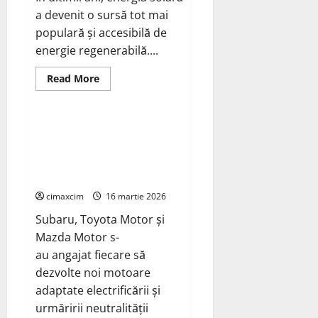
a devenit o sursă tot mai
populară și accesibilă de
energie regenerabilă....
Read
Read More
more
Știri Ecologice
about
Cum
să
Maximizați
Subaru, Toyota Motor și Mazda
Eficiența
Motor s-au angajat fiecare să
Panourilor
Solare
dezvolte noi motoare adaptate
–
electrificării
STUDIU
REALIZAT
cimaxcim
IN
16 martie 2026
TREI
ZONE
Subaru, Toyota Motor și
DIN
Mazda Motor s-
ROMANIA.
au angajat fiecare să
dezvolte noi motoare
adaptate electrificării și
urmăririi neutralității