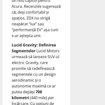
un nou capitol pentru
Acura. Recenziile sugerează
că, deși confortabil și
spațios, ZDX nu strigă
neapărat “lux” sau
“performanță EV” așa cum
s-ar aștepta unii.
Lucid Gravity: Definirea
Segmentelor
Lucid Motors
urmează să lanseze SUV-ul
electric Gravity, care
promite să redefinească
segmentele cu un design
aerodinamic și o
autonomie maximă ce ar
putea depăși
708
kilometri
(440 mile) per
încărcare. Cu opțiuni de