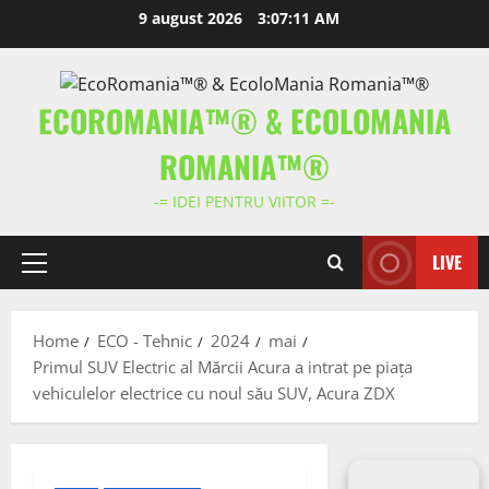
Skip
9 august 2026
3:07:11 AM
to
content
ECOROMANIA™® & ECOLOMANIA
ROMANIA™®
-= IDEI PENTRU VIITOR =-
LIVE
Primary
Menu
Home
ECO - Tehnic
2024
mai
Primul SUV Electric al Mărcii Acura a intrat pe piața
vehiculelor electrice cu noul său SUV, Acura ZDX