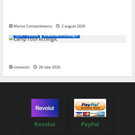
rulotă electrică care folosește bateria de 87 kWh nu
doar pentru tracțiune, ci și pentru încălzire complet
off‑grid
Marius Constantinescu
2 august 2026
ECO - Tehnic
Grădinărit Ecologic
Agricultura Viitorului: Tranziția Ecologică bazată pe
Tehnologie, nu pe Chimicale
cimaxcim
26 iulie 2026
Revolut
PayPal