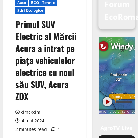
Forum
Auto
ECO - Tehnic
Știri Ecologice
EcoRom
Primul SUV
Electric al Mărcii
Acura a intrat pe
piața vehiculelor
electrice cu noul
său SUV, Acura
ZDX
cimaxcim
4 mai 2024
AgroTV Live
2 minutes read
1