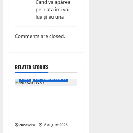
Cand va apărea
pe piata îmi voi
lua și eu una
Comments are closed.
RELATED STORIES
Auto
Vehicule Electrice
Nissan NX7: SUV-ul
electrificat accesibil care
extinde gama Nissan în
China
cimaxcim
8 august 2026