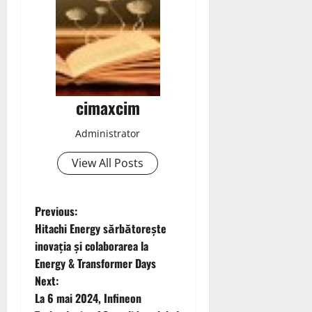
cimaxcim
Administrator
View All Posts
P
Previous:
Hitachi Energy sărbătorește
o
inovația și colaborarea la
Energy & Transformer Days
s
Next:
t
La 6 mai 2024, Infineon