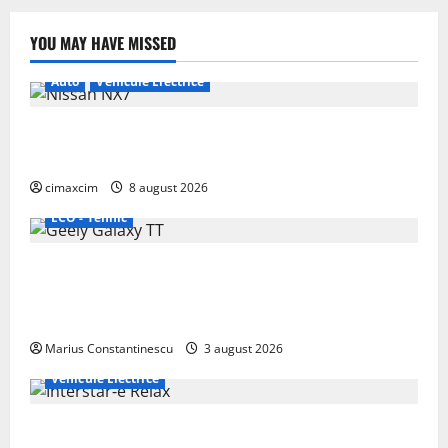
YOU MAY HAVE MISSED
Auto
Vehicule Electrice
Nissan NX7: SUV-ul electrificat accesibil care extinde
gama Nissan în China
cimaxcim
8 august 2026
ECO - Tehnic
Geely lansează „Thunder”, unul dintre cele mai
compacte și eficiente sisteme de acționare electrică
din lume
Marius Constantinescu
3 august 2026
Vehicule Electrice
Interstar‑e Relax: Nissan și Eifelland au creat o