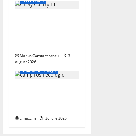
ECO - Tehnic
Geely lansează „Thunder”,
unul dintre cele mai
compacte și eficiente
sisteme de acționare
electrică din lume
Marius Constantinescu
3
august 2026
ECO - Tehnic
Grădinărit Ecologic
Agricultura Viitorului:
Tranziția Ecologică bazată
pe Tehnologie, nu pe
Chimicale
cimaxcim
26 iulie 2026