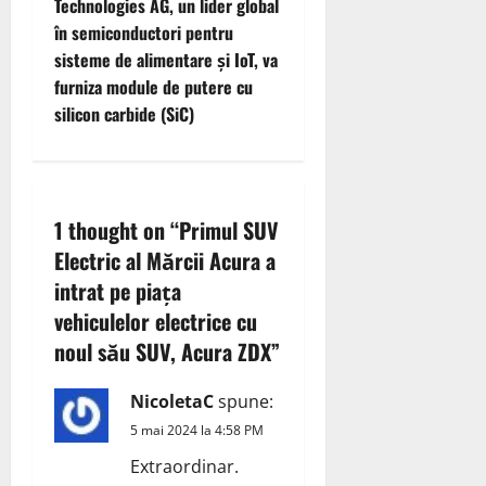
Technologies AG, un lider global
n
în semiconductori pentru
sisteme de alimentare și IoT, va
a
furniza module de putere cu
v
silicon carbide (SiC)
i
g
1 thought on “
Primul SUV
a
Electric al Mărcii Acura a
intrat pe piața
t
vehiculelor electrice cu
i
noul său SUV, Acura ZDX
”
o
NicoletaC
spune:
n
5 mai 2024 la 4:58 PM
Extraordinar.